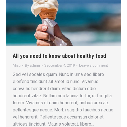
All you need to know about healthy food
Misc
By
admin
September 4, 2019
Leave a comment
Sed vel sodales quam. Nunc in urna sed libero
eleifend tincidunt sit amet id nunc. Vivamus
convallis hendrerit diam, vitae dictum odio
hendrerit vitae. Nullam nec lacinia tortor, ut fringilla
lorem. Vivamus ut enim hendrerit, finibus arcu ac,
pellentesque neque. Morbi sagittis faucibus neque
vel hendrerit. Pellentesque accumsan dolor et
ultrices tincidunt. Mauris volutpat, libero…