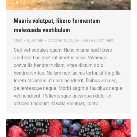
Mauris volutpat, libero fermentum
malesuada vestibulum
Misc
By
admin
October 10, 2019
Leave a comment
Sed vel sodales quam. Nunc in urna sed libero
eleifend tincidunt sit amet id nunc. Vivamus
convallis hendrerit diam, vitae dictum odio
hendrerit vitae. Nullam nec lacinia tortor, ut fringilla
lorem. Vivamus ut enim hendrerit, finibus arcu ac,
pellentesque neque. Morbi sagittis faucibus neque
vel hendrerit. Pellentesque accumsan dolor et
ultrices tincidunt. Mauris volutpat, libero…