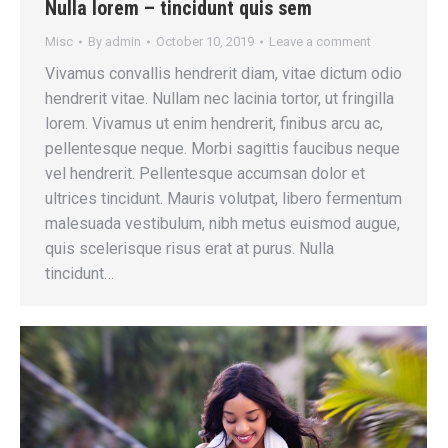
Nulla lorem – tincidunt quis sem
Misc
By
admin
October 10, 2019
Leave a comment
Vivamus convallis hendrerit diam, vitae dictum odio
hendrerit vitae. Nullam nec lacinia tortor, ut fringilla
lorem. Vivamus ut enim hendrerit, finibus arcu ac,
pellentesque neque. Morbi sagittis faucibus neque
vel hendrerit. Pellentesque accumsan dolor et
ultrices tincidunt. Mauris volutpat, libero fermentum
malesuada vestibulum, nibh metus euismod augue,
quis scelerisque risus erat at purus. Nulla
tincidunt…