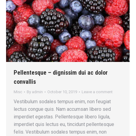
Pellentesque – dignissim dui ac dolor
convallis
Misc
By
admin
October 10, 2019
Leave a comment
Vestibulum sodales tempus enim, non feugiat
lectus congue quis. Nam accumsan libero sed
imperdiet egestas. Pellentesque libero ligula,
imperdiet quis lectus eu, tincidunt pellentesque
felis. Vestibulum sodales tempus enim, non