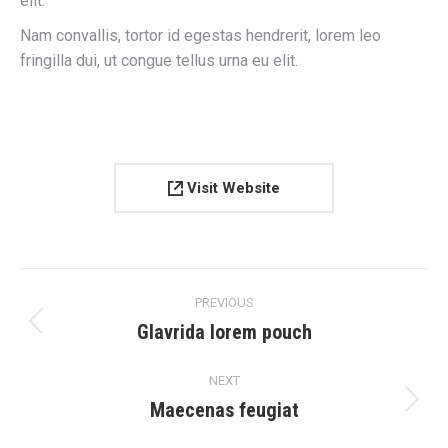
elit.
Nam convallis, tortor id egestas hendrerit, lorem leo
fringilla dui, ut congue tellus urna eu elit.
Visit Website
Project
PREVIOUS
navigation
Glavrida lorem pouch
Previous
project:
NEXT
Maecenas feugiat
Next
project: