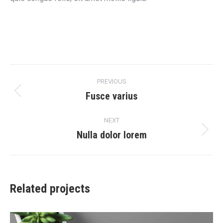
Project
PREVIOUS
navigation
Fusce varius
Previous
project:
NEXT
Nulla dolor lorem
Next
project:
Related projects