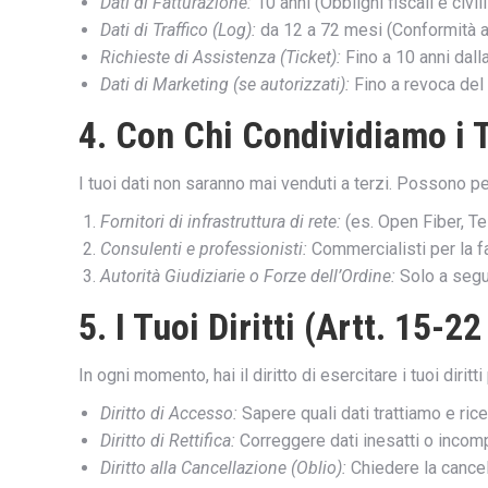
Dati di Fatturazione:
10 anni (Obblighi fiscali e civili
Dati di Traffico (Log):
da 12 a 72 mesi (Conformità a
Richieste di Assistenza (Ticket):
Fino a 10 anni dalla
Dati di Marketing (se autorizzati):
Fino a revoca de
4. Con Chi Condividiamo i T
I tuoi dati non saranno mai venduti a terzi. Possono p
Fornitori di infrastruttura di rete:
(es. Open Fiber, Tel
Consulenti e professionisti:
Commercialisti per la fa
Autorità Giudiziarie o Forze dell’Ordine:
Solo a segui
5. I Tuoi Diritti (Artt. 15-2
In ogni momento, hai il diritto di esercitare i tuoi dir
Diritto di Accesso:
Sapere quali dati trattiamo e ric
Diritto di Rettifica:
Correggere dati inesatti o incomp
Diritto alla Cancellazione (Oblio):
Chiedere la cancel