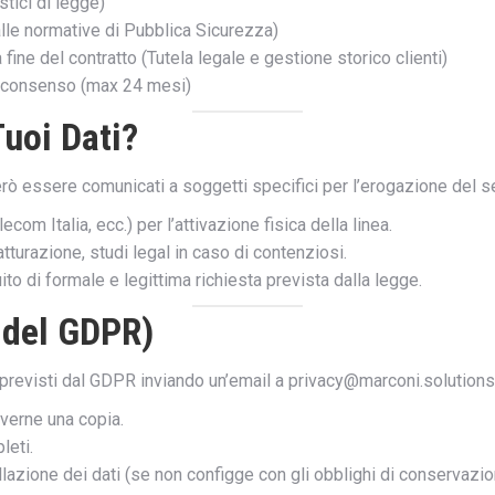
stici di legge)
lle normative di Pubblica Sicurezza)
 fine del contratto (Tutela legale e gestione storico clienti)
l consenso (max 24 mesi)
uoi Dati?
erò essere comunicati a soggetti specifici per l’erogazione del s
ecom Italia, ecc.) per l’attivazione fisica della linea.
tturazione, studi legal in caso di contenziosi.
to di formale e legittima richiesta prevista dalla legge.
2 del GDPR)
itti previsti dal GDPR inviando un’email a privacy@marconi.solutions
everne una copia.
leti.
lazione dei dati (se non configge con gli obblighi di conservazio